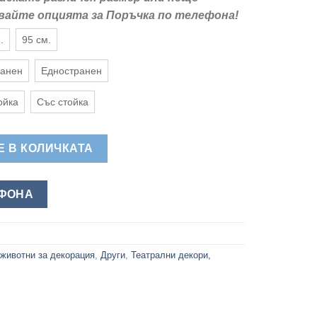
звайте опцията за Поръчка по телефона!
.
95 см.
ранен
Едностранен
ойка
Със стойка
це - Обемна Фигура за Витрина и Двор
 В КОЛИЧКАТА
ЕФОНА
 животни за декорация
,
Други
,
Театрални декори,