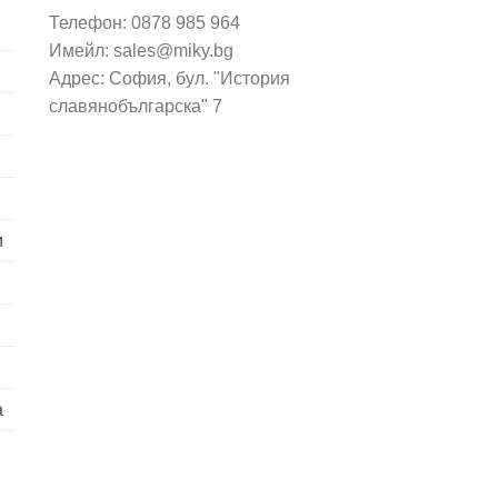
Телефон: 0878 985 964
Имейл: sales@miky.bg
Адрес: София, бул. "История
славянобългарска" 7
и
а