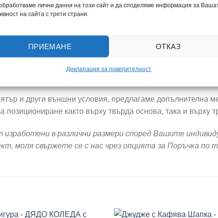
 обработваме лични данни на този сайт и да споделяме информация за Ваша
н декор, който ще служи за забавен и весел фон на празни
ивност на сайта с трети страни.
ПРИЕМАНЕ
ОТКАЗ
ост и устойчивост на външни атмосферни влияния. Конструк
които е нанесен висококачествен печат по метода на PVC ма
Декларация за поверителност
 поставена на открито.
ятър и други външни условия, предлагаме допълнителна ме
за позициониране както върху твърда основа, така и върху 
т изработени в различни размери според Вашите индивид
кт, моля свържете се с нас чрез опцията за Поръчка по 