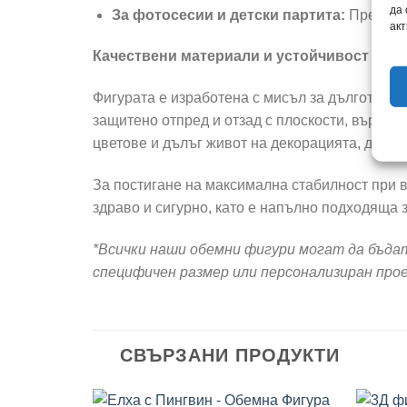
да
За фотосесии и детски партита:
Прекрасе
акт
Качествени материали и устойчивост
Фигурата е изработена с мисъл за дълготрайн
защитено отпред и отзад с плоскости, върху 
цветове и дълъг живот на декорацията, дори и
За постигане на максимална стабилност при в
здраво и сигурно, като е напълно подходяща 
*Всички наши обемни фигури могат да бъда
специфичен размер или персонализиран прое
СВЪРЗАНИ ПРОДУКТИ