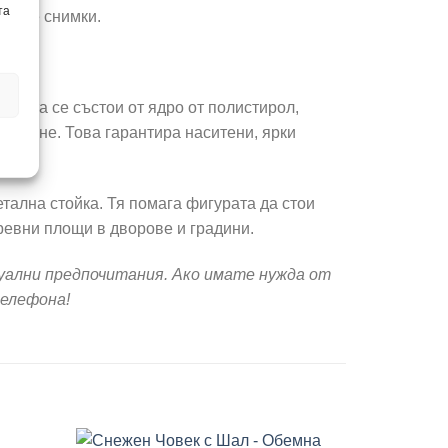
та
чните снимки.
цията се състои от ядро от полистирол,
ркиране. Това гарантира наситени, ярки
тална стойка. Тя помага фигурата да стои
тревни площи в дворове и градини.
уални предпочитания. Ако имате нужда от
телефона!