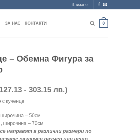
Влизане
0
Я
ЗА НАС
КОНТАКТИ
це – Обемна Фигура за
р
rice
(127.13 - 303.15 лв.)
ange:
 с кученце.
5,00 €
hrough
, широчина – 50см
55,00 €
м, широчина – 70см
се направят в различни размери по
 искате различен размер или нещо