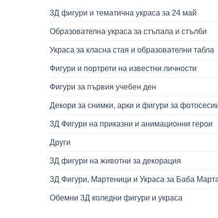
3Д фигури и тематична украса за 24 май
Образователна украса за стъпала и стълби
Украса за класна стая и образователни табла
Фигури и портрети на известни личности
Фигури за първия учебен ден
Декори за снимки, арки и фигури за фотосеси
3Д Фигури на приказни и анимационни герои
Други
3Д фигури на животни за декорация
3Д Фигури, Мартеници и Украса за Баба Март
Обемни 3Д коледни фигури и украса