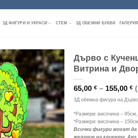
3Д ФИГУРИ И УКРАСИ
СТЕМ
3Д ОБЕМНИ БУКВИ
ГАЛЕРИ
Дърво с Кучен
Витрина и Дво
Add to
P
65,00
–
155,00
wishlist
€
€
r
3Д обемна фигура на Дърво
6
t
*Размери: височина – 95см
1
*Размери: височина – 150с
Всички фигури могат да 
желание на клиента. Ако