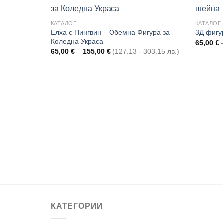
КАТАЛОГ
КАТАЛОГ
Елха с Пингвин – Обемна Фигура за
3Д фигу
Add to
Add to
Коледна Украса
65,00
€
wishlist
wishlist
Price
65,00
€
–
155,00
€
(127.13 - 303.15 лв.)
range:
65,00 €
through
155,00 €
бемна
а
- 600.00 лв.)
КАТЕГОРИИ