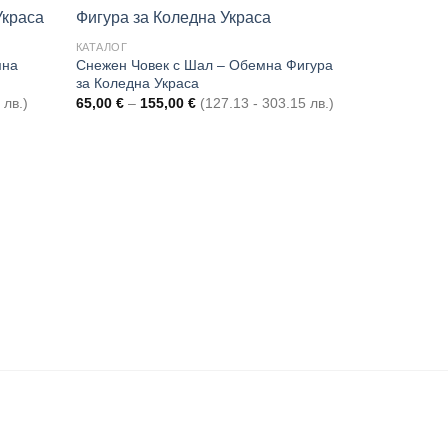
КАТАЛОГ
мна
Снежен Човек с Шал – Обемна Фигура
Add to
Add to
за Коледна Украса
wishlist
wishlist
Price
 лв.)
65,00
€
–
155,00
€
(127.13 - 303.15 лв.)
range:
65,00 €
through
155,00 €