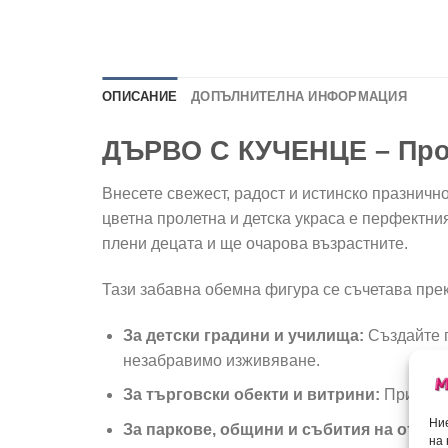
ОПИСАНИЕ
ДОПЪЛНИТЕЛНА ИНФОРМАЦИЯ
ДЪРВО С КУЧЕНЦЕ – Прол
Внесете свежест, радост и истинско празнич
цветна пролетна и детска украса е перфектни
плени децата и ще очарова възрастните.
Тази забавна обемна фигура се съчетава пре
За детски градини и училища:
Създайте п
незабравимо изживяване.
За търговски обекти и витрини:
Привлече
Ние
За паркове, общини и събития на откри
на 