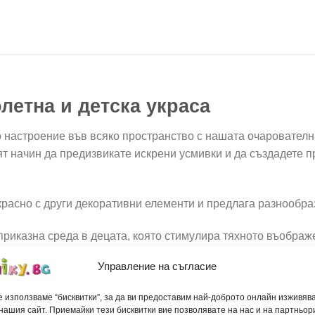
етна и детска украса
но настроение във всяко пространство с нашата очаровател
ят начин да предизвикате искрени усмивки и да създадете
красно с други декоративни елементи и предлага разнообра
риказна среда в децата, която стимулира тяхното въображ
Управление на съгласие
те вниманието на клиентите и преминаващите семейства с 
 използваме “бисквитки”, за да ви предоставим най-доброто онлайн изживяв
то:
Изключително подходяща за оформяне на празнични кът
нашия сайт. Приемайки тези бисквитки вие позволявате на нас и на партньор