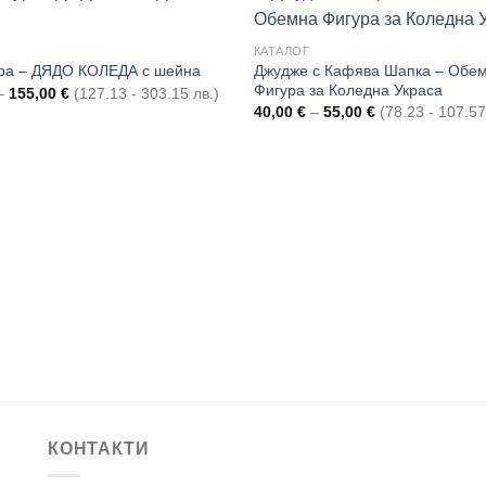
КАТАЛОГ
Джудже с Кафява Шапка – Обе
ра – ДЯДО КОЛЕДА с шейна
Add to
Фигура за Коледна Украса
Price
–
155,00
€
(127.13 - 303.15 лв.)
wishlist
range:
Price
40,00
€
–
55,00
€
(78.23 - 107.57
65,00 €
range:
through
40,00 €
155,00 €
through
55,00 €
КОНТАКТИ