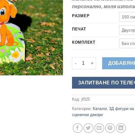
персонално, моля изпол
РАЗМЕР
150 см
ПЕЧАТ
Двуст
КОМПЛЕКТ
Без ст
количество за Дърво с Кучен
ДОБАВЯНЕ
ЗАПИТВАНЕ ПО ТЕЛ
Код:
jf025
Категории:
Каталог
,
3Д фигури на
сценични декори