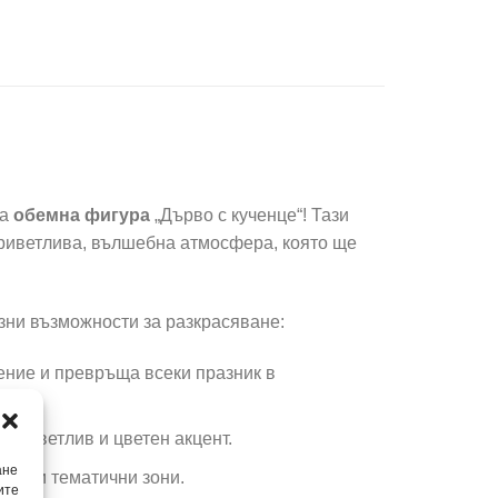
на
обемна фигура
„Дърво с кученце“! Тази
 приветлива, вълшебна атмосфера, която ще
зни възможности за разкрасяване:
ение и превръща всеки празник в
приветлив и цветен акцент.
ане
ове и тематични зони.
ите