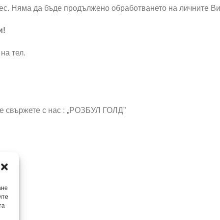
с. Няма да бъде продължено обработването на личните Ви д
и!
на тел.
е свържете с нас : „РОЗБУЛ ГОЛД”
ане
ите
та