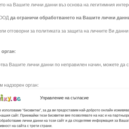
о на Вашите лични данни въз основа на легитимния интере
ЕООД
да ограничи обработването на Вашите лични данн
ли отговорни за политиката за защита на личните Ви данни 
 орган
:
ва Вашите лични данни по неправилен начин, можете да с
м надзорен орган:
Управление на съгласие
Д)
 използваме “бисквитки”, за да ви предоставим най-доброто онлайн изживяв
иев Гешов” 15
нашия сайт. Приемайки тези бисквитки вие позволявате на нас и на партньор
 обработваме лични данни на този сайт и да споделяме информация за Ваша
ивност на сайта с трети страни.