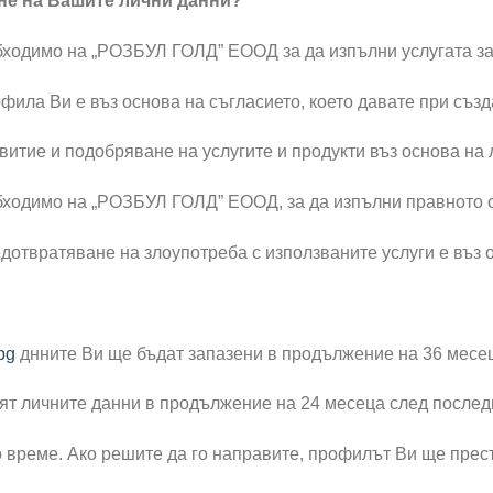
не на Вашите лични данни?
ходимо на „РОЗБУЛ ГОЛД” ЕООД за да изпълни услугата за
фила Ви е въз основа на съгласието, което давате при съз
витие и подобряване на услугите и продукти въз основа на 
бходимо на „РОЗБУЛ ГОЛД” ЕООД, за да изпълни правното 
дотвратяване на злоупотреба с използваните услуги е въз 
bg
днните Ви ще бъдат запазени в продължение на 36 месе
азят личните данни в продължение на 24 месеца след послед
 време. Ако решите да го направите, профилът Ви ще преста