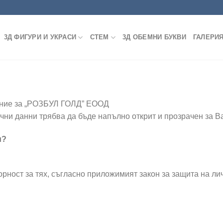
3Д ФИГУРИ И УКРАСИ
СТЕМ
3Д ОБЕМНИ БУКВИ
ГАЛЕРИ
чение за „РОЗБУЛ ГОЛД” ЕООД
чни данни трябва да бъде напълно открит и прозрачен за В
и?
орност за тях, съгласно приложимият закон за защита на ли