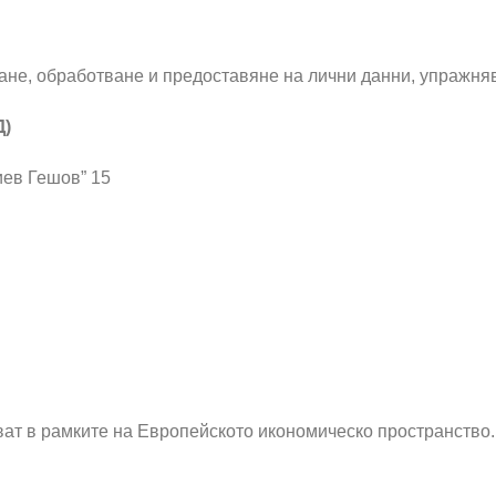
ране, обработване и предоставяне на лични данни, упражня
Д)
иев Гешов” 15
яват в рамките на Европейското икономическо пространство