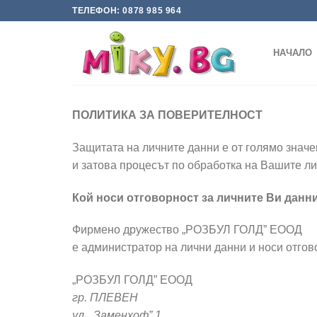
Skip
ТЕЛЕФОН: 0878 985 964
to
content
НАЧАЛО
ПОЛИТИКА
ЗА
ПОВЕРИТЕЛНОСТ
Защитата на личните данни е от голямо зна
и затова процесът по обработка на Вашите ли
Кой носи отговорност за личните Ви данн
Фирмено дружество „РОЗБУЛ ГОЛД” ЕООД
е администратор на лични данни и носи отгов
„РОЗБУЛ ГОЛД” ЕООД
гр. ПЛЕВЕН
ул. „Заменхоф” 1