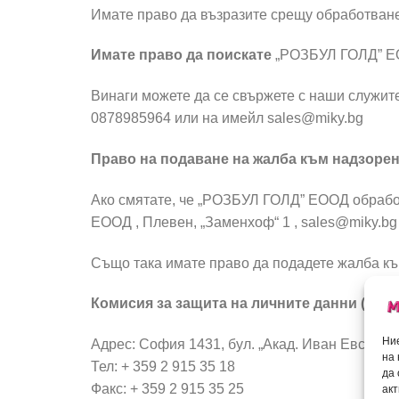
Имате право да възразите срещу обработванет
Имате право да поискате
„РОЗБУЛ ГОЛД” 
Винаги можете да се свържете с наши служите
0878985964 или на имейл sales@miky.bg
Право на подаване на жалба към надзорен
Ако смятате, че „РОЗБУЛ ГОЛД” ЕООД обработ
ЕООД , Плевен, „Заменхоф“ 1 , sales@miky.bg
Също така имате право да подадете жалба къ
Комисия за защита на личните данни (КЗЛ
Ние
Адрес: София 1431, бул. „Акад. Иван Евстрат
на 
Тел: + 359 2 915 35 18
да
Факс: + 359 2 915 35 25
акт