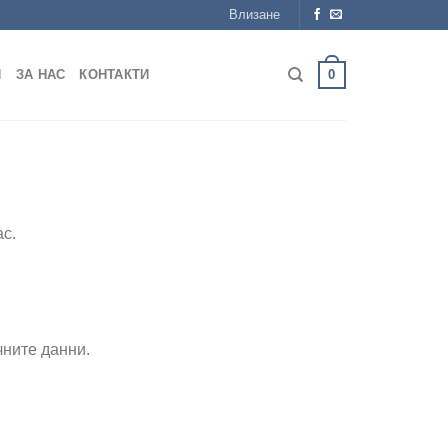
Влизане
0
Я
ЗА НАС
КОНТАКТИ
ас.
чните данни.