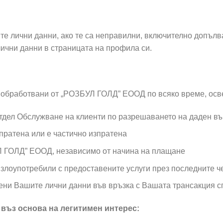
те лични данни, ако те са неправилни, включително допъл
ични данни в страницата на профила си.
, обработвани от „РОЗБУЛ ГОЛД” ЕООД по всяко време, осве
отдел Обслужване на клиенти по разрешаването на даден в
зпратена или е частично изпратена
 ГОЛД” ЕООД, независимо от начина на плащане
е злоупотребили с предоставените услуги през последните ч
зени Вашите лични данни във връзка с Вашата трансакция с
въз основа на легитимен интерес: