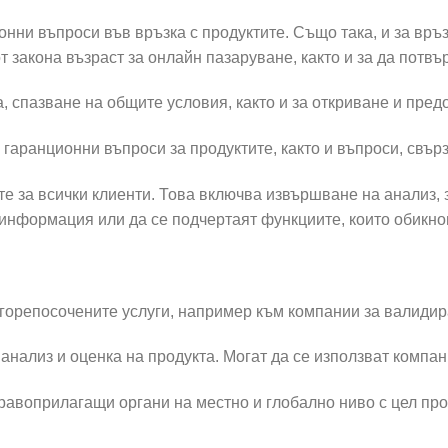
нни въпроси във връзка с продуктите. Също така, и за връз
т закона възраст за онлайн пазаруване, както и за да пот
, спазване на общите условия, както и за откриване и пре
 гаранционни въпроси за продуктите, както и въпроси, свъ
те за всички клиенти. Това включва извършване на анализ, з
информация или да се подчертаят функциите, които обикнове
а горепосочените услуги, например към компании за валиди
 анализ и оценка на продукта. Могат да се използват комп
правоприлагащи органи на местно и глобално ниво с цел пр