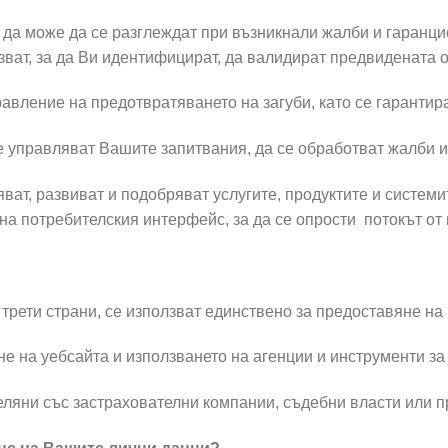
 да може да се разглеждат при възникнали жалби и гаранцио
зват, за да Ви идентифицират, да валидират предвидената о
авление на предотвратяването на загуби, като се гарантира
е управляват Вашите запитвания, да се обработват жалби и
ват, развиват и подобряват услугите, продуктите и системи
на потребителския интерфейс, за да се опрости потокът от 
трети страни, се използват единствено за предоставяне н
не на уебсайта и използването на агенции и инструменти за
еляни със застрахователни компании, съдебни власти или 