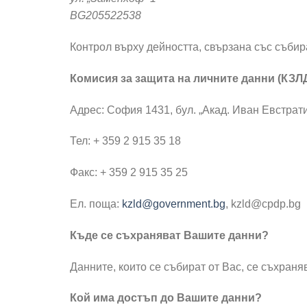
BG205522538
Контрол върху дейността, свързана със съби
Комисия за защита на личните данни (КЗЛ
Адрес: София 1431, бул. „Акад. Иван Евстрат
Тел: + 359 2 915 35 18
Факс: + 359 2 915 35 25
Ел. поща:
kzld@government.bg
, kzld@cpdp.bg
Къде се съхраняват Вашите данни?
Данните, които се събират от Вас, се съхран
Кой има достъп до Вашите данни?