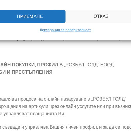
ПРИЕМАНЕ
ОТКАЗ
лност:
Декларация за поверителност
оверителност. Най–
 www.miky.bg. Ще бъдат съобщени всички съществени промен
АЙН ПОКУПКИ, ПРОФИЛ В
„РОЗБУЛ ГОЛД” ЕООД
ЕБИ И ПРЕСТЪПЛЕНИЯ
управлява процеса на онлайн пазаруване в „РОЗБУЛ ГОЛД”
връщания на артикули чрез онлайн услугите или при възник
се управляват плащанията Ви.
е създаде и управлява Вашия личен профил, и за да се по