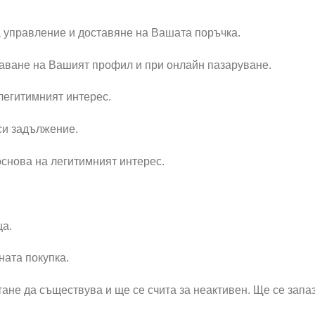
 управление и доставяне на Вашата поръчка.
даване на Вашият профил и при онлайн пазаруване.
легитимният интерес.
си задължение.
основа на легитимният интерес.
ца.
ната покупка.
не да съществува и ще се счита за неактивен. Ще се запазя