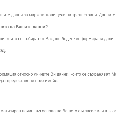
шите данни за маркетингови цели на трети страни. Данните,
нето на Вашите данни?
ни, които се събират от Вас, ще бъдете информирани дали п
ОД:
ормация относно личните Ви данни, които се съхраняват. М
ъдат предоставени през имейл.
матизиран начин въз основа на Вашето съгласие или въз ос