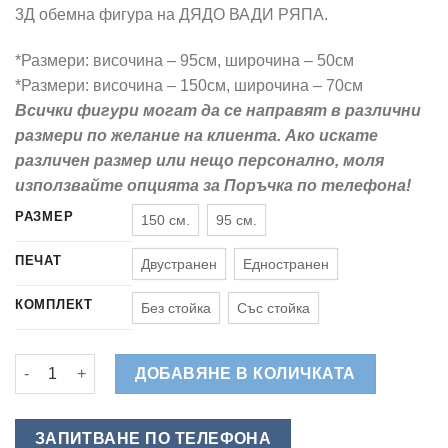
65,00 €
3Д обемна фигура на ДЯДО ВАДИ РЯПА.
through
155,00 €
*Размери: височина – 95см, широчина – 50см
*Размери: височина – 150см, широчина – 70см
Всички фигури могат да се направят в различни
размери по желание на клиента. Ако искате
различен размер или нещо персонално, моля
използвайте опцията за Поръчка по телефона!
РАЗМЕР
150 см.
95 см.
ПЕЧАТ
Двустранен
Едностранен
КОМПЛЕКТ
Без стойка
Със стойка
количество за Дядо Вади Ряпа - Обемна Фигура за Детска У
ДОБАВЯНЕ В КОЛИЧКАТА
ЗАПИТВАНЕ ПО ТЕЛЕФОНА