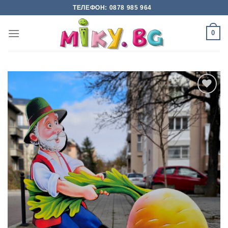
Skip
ТЕЛЕФОН: 0878 985 964
to
content
0
Add to
wishlist