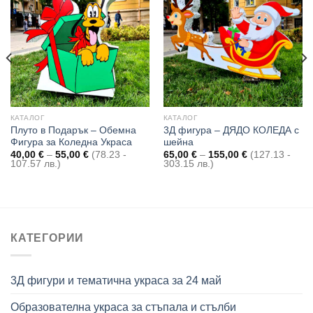
Add to
Add to
wishlist
wishlist
КАТАЛОГ
КАТАЛОГ
Плуто в Подарък – Обемна
3Д фигура – ДЯДО КОЛЕДА с
Фигура за Коледна Украса
шейна
Price
Price
40,00
€
–
55,00
€
(78.23 -
65,00
€
–
155,00
€
(127.13 -
range:
range:
107.57 лв.)
303.15 лв.)
40,00 €
65,00 €
through
through
55,00 €
155,00 €
КАТЕГОРИИ
3Д фигури и тематична украса за 24 май
Образователна украса за стъпала и стълби