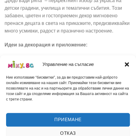
„Дядо вади ряпа“ – перфектният избор за украса на
детски градини, училища и тематични събития. Този
забавен, цветен и гостоприемен декор мигновено
пренася децата в света на приказките, предизвиквайки
много усмивки, радост и празнично настроение.
Идеи за декорация и приложение:
Детски градини и училища:
Прекрасен начин за
Управление на съгласие
декориране на фоайета, класни стаи и зали за
тържества, както и за илюстриране на открити уроци.
Ние използваме “бисквитки”, за да ви предоставим най-доброто
онлайн изживяване на нашия сайт. Приемайки тези бисквитки вие
Тематични детски партита и рождени дни:
позволявате на нас и на партньорите да обработваме лични данни на
Създайте забавен фолклорен кът, който ще очарова
този сайт и да споделяме информация за Вашата активност на сайта
малките гости.
с трети страни.
Фотосесии и празнични събития:
Идеален заден
план за детски снимки, училищни пиеси и театрални
ПРИЕМАНЕ
сцени.
ОТКАЗ
Търговски и детски центрове:
Привличащ