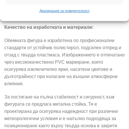
вниманието акцент, който създава приветлива и
Декларация за поверителност
уютна семейна среда.
Качество на изработката и материали:
Обемната фигура е изработена по професионални
стандарти от устойчив полистирол, подсилен отпред и
отзад с твърда пластмаса. Изображението е отпечатано
чрез висококачествено PVC маркиране, което
осигурява изключително ярки, наситени цветове и
дълготрайност при излагане на външни атмосферни
влияния.
За постигане на пълна стабилност и сигурност, към
фигурата се предлага метална стойка. Тя е
проектирана да осигурява надеждност при различни
метеорологични условия и е напълно подходяща за
позициониране както върху твърда основа в закрити