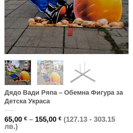
Дядо Вади Ряпа – Обемна Фигура за
Детска Украса
Price
65,00
–
155,00
(127.13 - 303.15
€
€
range:
лв.)