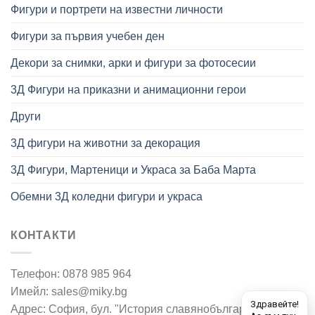
Фигури и портрети на известни личности
Фигури за първия учебен ден
Декори за снимки, арки и фигури за фотосесии
3Д Фигури на приказни и анимационни герои
Други
3Д фигури на животни за декорация
3Д Фигури, Мартеници и Украса за Баба Марта
Обемни 3Д коледни фигури и украса
КОНТАКТИ
Телефон: 0878 985 964
Имейл: sales@miky.bg
Адрес: София, бул. "История славянобългарска" 7