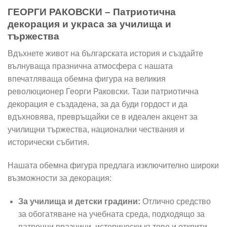
ГЕОРГИ РАКОВСКИ – Патриотична
декорация и украса за училища и
тържества
Вдъхнете живот на българската история и създайте
вълнуваща празнична атмосфера с нашата
впечатляваща обемна фигура на великия
революционер Георги Раковски. Тази патриотична
декорация е създадена, за да буди гордост и да
вдъхновява, превръщайки се в идеален акцент за
училищни тържества, национални чествания и
исторически събития.
Нашата обемна фигура предлага изключително широки
възможности за декорация:
За училища и детски градини:
Отлично средство
за обогатяване на учебната среда, подходящо за
патронни празници, исторически кътове и открити