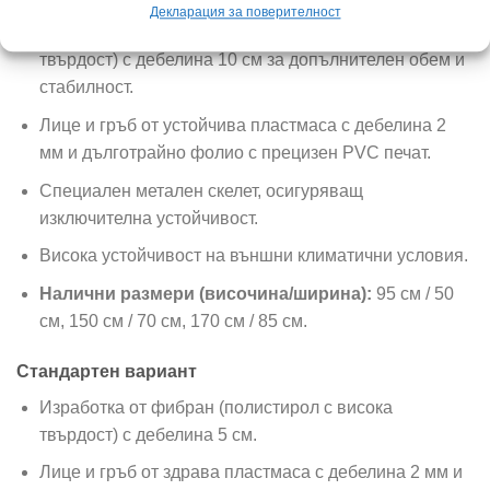
Декларация за поверителност
Изработка от фибран (полистирол с висока
твърдост) с дебелина 10 см за допълнителен обем и
стабилност.
Лице и гръб от устойчива пластмаса с дебелина 2
мм и дълготрайно фолио с прецизен PVC печат.
Специален метален скелет, осигуряващ
изключителна устойчивост.
Висока устойчивост на външни климатични условия.
Налични размери (височина/ширина):
95 см / 50
см, 150 см / 70 см, 170 см / 85 см.
Стандартен вариант
Изработка от фибран (полистирол с висока
твърдост) с дебелина 5 см.
Лице и гръб от здрава пластмаса с дебелина 2 мм и