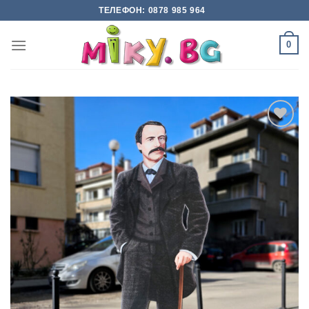
Skip
ТЕЛЕФОН: 0878 985 964
to
content
0
Add to
wishlist