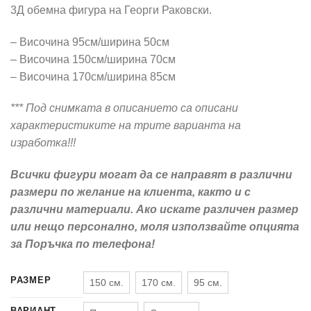
150,00 €
3Д обемна фигура на Георги Раковски.
through
390,00 €
– Височина 95см/ширина 50см
– Височина 150см/ширина 70см
– Височина 170см/ширина 85см
*** Под снимката в описанието са описани
характеристиките на трите варианта на
изработка!!!
Всички фигури могат да се направят в различни
размери по желание на клиента, както и с
различни материали. Ако искате различен размер
или нещо персонално, моля използвайте опцията
за Поръчка по телефона!
РАЗМЕР
150 см.
170 см.
95 см.
ВАРИАНТ