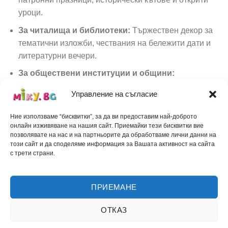
уроци.
За читалища и библиотеки:
Тържествен декор за
тематични изложби, чествания на бележити дати и
литературни вечери.
За обществени институции и общини:
Представителен акцент за официални събития,
Управление на съгласие
площади и празнични трибуни на открито.
За фотосесии и исторически възстановки:
Ние използваме “бисквитки”, за да ви предоставим най-доброто
онлайн изживяване на нашия сайт. Приемайки тези бисквитки вие
Уникален и реалистичен декор, който привлича
позволявате на нас и на партньорите да обработваме лични данни на
вниманието и оставя трайни спомени.
този сайт и да споделяме информация за Вашата активност на сайта
с трети страни.
Фигурата е изработена с изключително внимание към
детайла от висококачествени материали, които
ПРИЕМАНЕ
гарантират дълготрайност и многогодишна употреба
при всякакви атмосферни условия.
ОТКАЗ
Премиум вариант