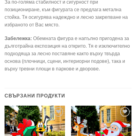
За по-голяма стабилност и сигурност при
позициониране, към фигурата се предлага метална
стойка. Тя осигурява надеждно и лесно закрепване на
избраното от Вас място.
Забележка:
Обемната фигура е напълно пригодена за
дълготрайна експозиция на открито. Тя е изключително
подходяща за лесно поставяне както върху твърда
основа (плочници, сцени, интериорни подове), така и
върху тревни площи в паркове и дворове.
СВЪРЗАНИ ПРОДУКТИ
Add to
Add to
wishlist
wishlist