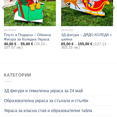
КАТАЛОГ
КАТАЛОГ
Плуто в Подарък – Обемна
3Д фигура – ДЯДО КОЛЕДА с
Фигура за Коледна Украса
шейна
Price
Price
40,00
€
–
55,00
€
(78.23 -
65,00
€
–
155,00
€
(127.13 -
range:
range:
107.57 лв.)
303.15 лв.)
40,00 €
65,00 €
through
through
55,00 €
155,00 €
КАТЕГОРИИ
3Д фигури и тематична украса за 24 май
Образователна украса за стъпала и стълби
Украса за класна стая и образователни табла