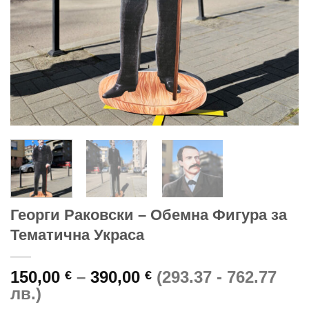
Георги Раковски – Обемна Фигура за
Тематична Украса
Price
150,00
–
390,00
(293.37 - 762.77
€
€
range:
лв.)