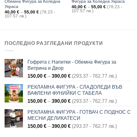
Обемна Фигура за Коледна
Фигура за Коледна Украса
Украса
Price
40,00
€
–
55,00
€
(78.23 -
range:
107.57 лв.)
Price
40,00
€
–
55,00
€
(78.23 -
40,00 €
range:
107.57 лв.)
through
40,00 €
55,00 €
through
55,00 €
ПОСЛЕДНО РАЗГЛЕДАНИ ПРОДУКТИ
Гофрета с Напитки - Обемна Фигура за
Витрина и Двор
Price
150,00
€
–
390,00
€
(293.37 - 762.77 лв.)
range:
РЕКЛАМНА ФИГУРА - СЛАДОЛЕДИ ВЪВ
150,00 €
ВАФЛЕНИ ФУНИЙКИ С ТАБЕЛА
through
Price
150,00
€
–
390,00
€
(293.37 - 762.77 лв.)
390,00 €
range:
РЕКЛАМНА ФИГУРА - ГОТВАЧ С ПОДНОС С
150,00 €
МЕСНИ ДЕЛИКАТЕСИ
through
Price
150,00
€
–
390,00
€
(293.37 - 762.77 лв.)
390,00 €
range: