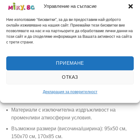
Управление на съгласие
Изберете най-подходящия вариант за вашите
нужди:
Ние използваме “бисквитки”, за да ви предоставим най-доброто
онлайн изживяване на нашия сайт. Приемайки тези бисквитки вие
позволявате на нас и на партньорите да обработваме лични данни на
1. Премиум вариант
този сайт и да споделяме информация за Вашата активност на сайта
с трети страни.
Обемна фигура, изработена от екструдиран
полистирол (фибран с висока плътност) с дебелина
10 см.
ПРИЕМАНЕ
Лице и гръб от устойчива пластмаса (2 мм) с
ОТКАЗ
качествено фолио.
Специален вътрешен метален скелет за
Декларация за поверителност
допълнителна здравина.
Материали с изключителна издръжливост на
променливи атмосферни условия.
Възможни размери (височина/ширина): 95х50 см,
150х70 см, 170х85 см.