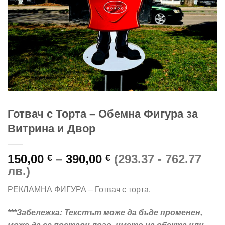
Готвач с Торта – Обемна Фигура за
Витрина и Двор
Price
150,00
–
390,00
(293.37 - 762.77
€
€
range:
лв.)
150,00 €
РЕКЛАМНА ФИГУРА – Готвач с торта.
through
390,00 €
***Забележка: Текстът може да бъде променен,