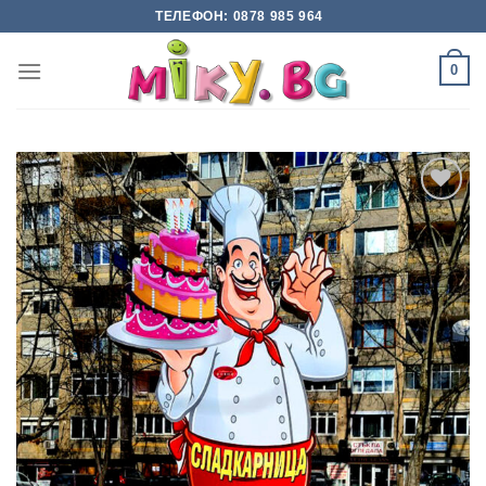
Skip
ТЕЛЕФОН: 0878 985 964
to
content
0
Add to
wishlist