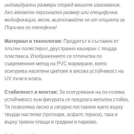
индивидуални размери според вашите изисквания.
Ако желаете персонален размер или специфична
модификация, моля, възползвайте се от опцията за
Поръчка по телефона!
Материал и технология:
Продуктът е съставен от
плътен полистирол, двустранно каширан с твърда
пластмаса. Изображението се отпечатва по
съвременния метод на PVC маркиране, което
осигурява наситени цветове и висока устойчивост на
UV лъчи и влага.
Стабилност и монтаж:
За осигуряване на по-голяма
устойчивост, към фигурата се предлага метална стойка.
Тя позволява лесно и сигурно поставяне както върху
твърди настилки (тротоари, асфалт, тераси), така и
върху тревни площи в градини и паркове.