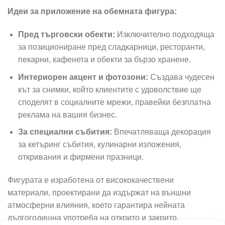
Идеи за приложение на обемната фигура:
Пред търговски обекти:
Изключително подходяща
за позициониране пред сладкарници, ресторанти,
пекарни, кафенета и обекти за бързо хранене.
Интериорен акцент и фотозони:
Създава чудесен
кът за снимки, който клиентите с удоволствие ще
споделят в социалните мрежи, правейки безплатна
реклама на вашия бизнес.
За специални събития:
Впечатляваща декорация
за кетъринг събития, кулинарни изложения,
откривания и фирмени празници.
Фигурата е изработена от висококачествени
материали, проектирани да издържат на външни
атмосферни влияния, което гарантира нейната
дългогодишна употреба на открито и закрито.