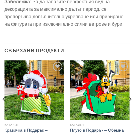
Забележка:
За да запазите перфектния вид на
декорацията за максимално дълъг период, се
препоръчва допълнително укрепване или прибиране
на фигурата при изключително силни ветрове и бури.
СВЪРЗАНИ ПРОДУКТИ
Add to
Add to
wishlist
wishlist
КАТАЛОГ
КАТАЛОГ
Кравичка в Подарък –
Плуто в Подарък – Обемна