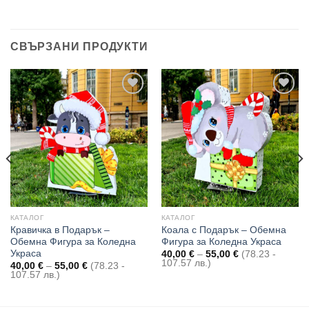
СВЪРЗАНИ ПРОДУКТИ
Add to
Add to
wishlist
wishlist
КАТАЛОГ
КАТАЛОГ
Кравичка в Подарък –
Коала с Подарък – Обемна
Обемна Фигура за Коледна
Фигура за Коледна Украса
Украса
Price
40,00
€
–
55,00
€
(78.23 -
range:
107.57 лв.)
Price
40,00
€
–
55,00
€
(78.23 -
40,00 €
range:
107.57 лв.)
through
40,00 €
55,00 €
through
55,00 €