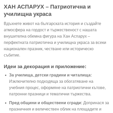
ХАН АСПАРУХ – Патриотична и
училищна украса
Вдъхнете живот на българската история и създайте
атмосфера на гордост и тържественост с нашата
внушителна обемна фигура на Хан Аспарух –
перфектната патриотична и училищна украса за всеки
национален празник, честване или историческо
събитие.
Идеи за декорация и приложение:
За училища, детски градини и читалища:
Изключително подходяща за обогатяване на
учебния процес, оформяне на патриотични кътове,
патронни празници и тематични тържества.
Пред общини и обществени сгради:
Допринася за
празничния и величествен облик на площадите и