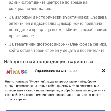
административните центрове по време на
официални чествания.
За изложби и исторически възстановки:
Създава
автентичен и вдъхновяващ декор, който привлича
погледите и превръща всяко събитие в незабравимо
преживяване.
За тематични фотосесии:
Уникален фон за снимки,
който оставя траен спомен у децата и посетителите.
Изберете най-подходящия вариант за
Вашите нужди:
Управление на съгласие
1. Премиум вариант
Ние използваме “бисквитки”, за да ви предоставим най-доброто
Конструкция:
Обемна фигура, изработена от
онлайн изживяване на нашия сайт. Приемайки тези бисквитки вие
висококачествен фибран с висока твърдост и
позволявате на нас и на партньорите да обработваме лични данни на
този сайт и да споделяме информация за Вашата активност на сайта
дебелина 10 см.
с трети страни.
Лице и гръб:
Здрава пластмаса (2 мм) с устойчиво