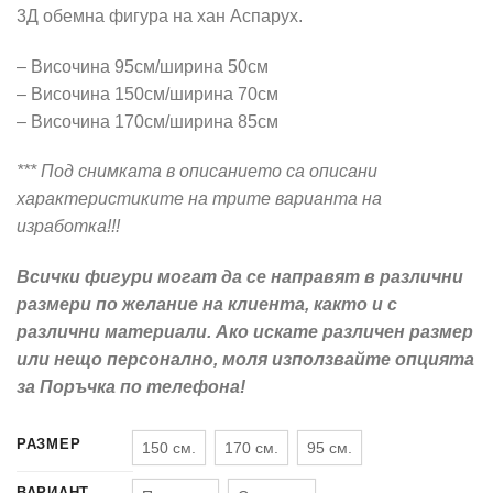
150,00 €
3Д обемна фигура на хан Аспарух.
through
390,00 €
– Височина 95см/ширина 50см
– Височина 150см/ширина 70см
– Височина 170см/ширина 85см
*** Под снимката в описанието са описани
характеристиките на трите варианта на
изработка!!!
Всички фигури могат да се направят в различни
размери по желание на клиента, както и с
различни материали. Ако искате различен размер
или нещо персонално, моля използвайте опцията
за Поръчка по телефона!
РАЗМЕР
150 см.
170 см.
95 см.
ВАРИАНТ