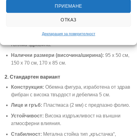
на атмосферни влияния фолио.
ПРИЕМАНЕ
Устойчивост:
Изключително издръжливи
материали, проектирани за многогодишна употреба
ОТКАЗ
при всякакви външни условия.
Декларация за поверителност
Стабилност:
Специален метален скелет за по-
голяма здравина.
Налични размери (височина/ширина):
95 х 50 см,
150 х 70 см, 170 х 85 см.
2. Стандартен вариант
Конструкция:
Обемна фигура, изработена от здрав
фибран с висока твърдост и дебелина 5 см.
Лице и гръб:
Пластмаса (2 мм) с предпазно фолио.
Устойчивост:
Висока издръжливост на външни
атмосферни влияния.
Стабилност:
Метална стойка тип „кръстачка“,