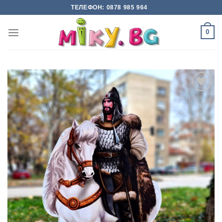
Skip
ТЕЛЕФОН: 0878 985 964
to
content
0
Add to
wishlist