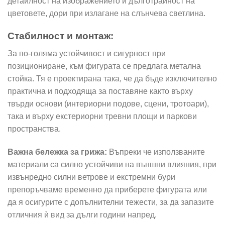
детайлност на изображението и дълготрайност на
цветовете, дори при излагане на слънчева светлина.
Стабилност и монтаж:
За по-голяма устойчивост и сигурност при
позициониране, към фигурата се предлага метална
стойка. Тя е проектирана така, че да бъде изключително
практична и подходяща за поставяне както върху
твърди основи (интериорни подове, сцени, тротоари),
така и върху екстериорни тревни площи и паркови
пространства.
Важна бележка за грижа:
Въпреки че използваните
материали са силно устойчиви на външни влияния, при
извънредно силни ветрове и екстремни бури
препоръчваме временно да приберете фигурата или
да я осигурите с допълнителни тежести, за да запазите
отличния ѝ вид за дълги години напред.