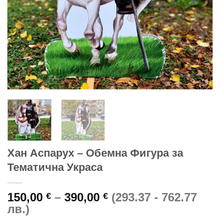
Хан Аспарух – Обемна Фигура за
Тематична Украса
Price
150,00
–
390,00
(293.37 - 762.77
€
€
range:
лв.)