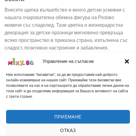
Внесете щипка вълшебство и много детски усмивки с
нашата очарователна обемна фигура на Розово
момиче със сладолед. Тази цветна и жизнерадостна
декорация за детски празници мигновено превръща
всяко пространство в приказна страна, изпълнена със
сладост, позитивно настроение и забавления.
Управление на съгласие
Идеи за декорация и приложение:
Ние използваме “бисквитки”, за да ви предоставим най-доброто
За детски градини и училища:
Създава
онлайн изживяване на нашия сайт. Приемайки тези бисквитки вие
приветлива и вълнуваща атмосфера в залите за
позволявате на нас и на партньорите да обработваме лични данни на
тържества, коридорите или игровите зони.
този сайт и да споделяме информация за Вашата активност на сайта
с трети страни.
За търговски обекти, сладкарници и павилиони:
Чудесен начин за привличане на вниманието на
минувачите, който кани малките и големите
ПРИЕМАНЕ
любители на сладкото да прекрачат прага ви.
ОТКАЗ
За детски партита и рождени дни:
Превръща се в