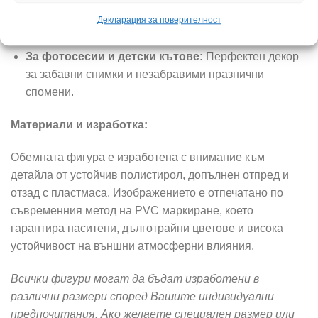
ярък център на събитието и вълнуващ акцент в
Декларация за поверителност
празничната декорация.
За фотосесии и детски кътове:
Перфектен декор
за забавни снимки и незабравими празнични
спомени.
Материали и изработка:
Обемната фигура е изработена с внимание към
детайла от устойчив полистирол, допълнен отпред и
отзад с пластмаса. Изображението е отпечатано по
съвременния метод на PVC маркиране, което
гарантира наситени, дълготрайни цветове и висока
устойчивост на външни атмосферни влияния.
Всички фигури могат да бъдат изработени в
различни размери според Вашите индивидуални
предпочитания. Ако желаете специален размер или