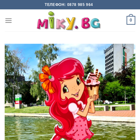
Skip
ТЕЛЕФОН: 0878 985 964
to
content
0
Add to
wishlist