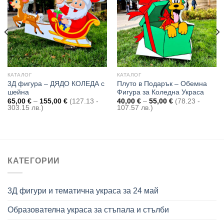
Add to
Add to
wishlist
wishlist
КАТАЛОГ
КАТАЛОГ
3Д фигура – ДЯДО КОЛЕДА с
Плуто в Подарък – Обемна
шейна
Фигура за Коледна Украса
Price
Price
65,00
€
–
155,00
€
(127.13 -
40,00
€
–
55,00
€
(78.23 -
range:
range:
303.15 лв.)
107.57 лв.)
65,00 €
40,00 €
through
through
155,00 €
55,00 €
КАТЕГОРИИ
3Д фигури и тематична украса за 24 май
Образователна украса за стъпала и стълби