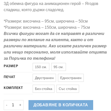
65,00 €
3Д обемна фигура на анимационен герой – Ягодов
through
сладкиш, която държи сладолед.
155,00 €
*Размери: височина – 95см, широчина – 50см
*Размери: височина – 150см, широчина – 75см
Всички фигури могат да се направят в различни
размери по желание на клиента, както и от
различни материали. Ако искате различен размер
или нещо персонално, моля използвайте опцията
за Поръчка по телефона!
РАЗМЕР
150 см.
95 см.
ПЕЧАТ
Двустранен
Едностранен
КОМПЛЕКТ
Без стойка
Със стойка
количество за Ягодов Сладкиш - Обемна Фигура за Тематич
ДОБАВЯНЕ В КОЛИЧКАТА