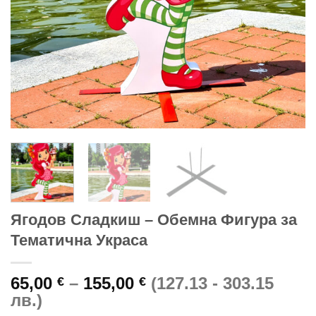
Ягодов Сладкиш – Обемна Фигура за
Тематична Украса
Price
65,00
–
155,00
(127.13 - 303.15
€
€
range:
лв.)