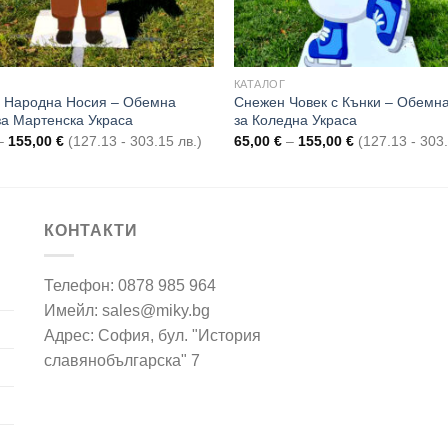
КАТАЛОГ
 Народна Носия – Обемна
Снежен Човек с Кънки – Обемн
за Мартенска Украса
за Коледна Украса
Price
Price
–
155,00
€
(127.13 - 303.15 лв.)
65,00
€
–
155,00
€
(127.13 - 303.
range:
range:
65,00 €
65,00 €
through
through
155,00 €
155,00 €
КОНТАКТИ
Телефон: 0878 985 964
Имейл: sales@miky.bg
Адрес: София, бул. "История
славянобългарска" 7