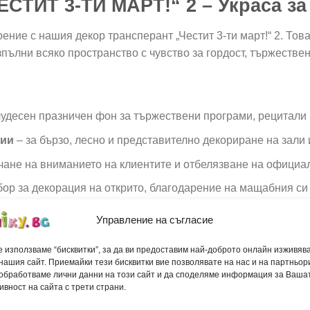
ТИТ 3-ТИ МАРТ!“ 2 – Украса за
ение с нашия декор трансперант „Честит 3-ти март!“ 2. То
пълни всяко пространство с чувство за гордост, тържестве
удесен празничен фон за тържествени програми, рецитали 
ции
– за бързо, лесно и представително декориране на зали
чане на вниманието на клиентите и отбелязване на официа
бор за декорация на открито, благодарение на мащабния си 
празнични и исторически фотосесии.
Управление на съгласие
 използваме “бисквитки”, за да ви предоставим най-доброто онлайн изживяв
нашия сайт. Приемайки тези бисквитки вие позволявате на нас и на партньор
ил (изключително издръжлив гумиран плат, специално предн
 обработваме лични данни на този сайт и да споделяме информация за Ваша
ивност на сайта с трети страни.
ия като силен вятър, дъжд и слънце, което гарантира запа
рна декорация, така и за дълготрайно излагане на открито.