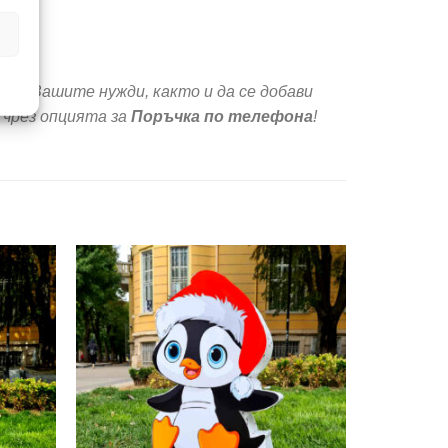
ред Вашите нужди, както и да се добави
 чрез опцията за
Поръчка по телефона
!
Add to
Add to
wishlist
wishlist