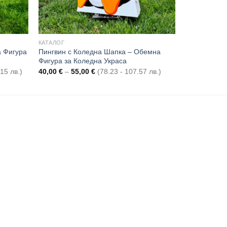
КАТАЛОГ
а Фигура
Пингвин с Коледна Шапка – Обемна
Фигура за Коледна Украса
Price
15 лв.)
40,00
€
–
55,00
€
(78.23 - 107.57 лв.)
range:
40,00 €
through
55,00 €