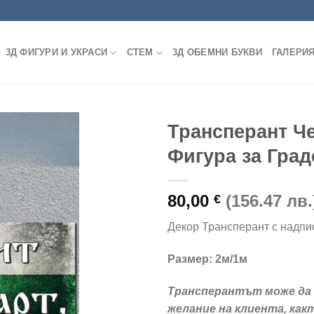
3Д ФИГУРИ И УКРАСИ
СТЕМ
3Д ОБЕМНИ БУКВИ
ГАЛЕРИ
Трансперант Че
Фигура за Град
Add to
80,00
(156.47 лв.
wishlist
€
Декор Трансперант с надпис 
Размер: 2м/1м
Трансперантът може да 
желание на клиента, какт