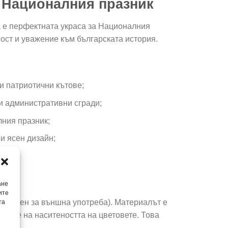
 Националния празник
ва е перфектната украса за Националния
ност и уважение към българската история.
и патриотични кътове;
 и административни сгради;
лния празник;
и ясен дизайн;
ане
ите
азначен за външна употреба). Материалът е
та
зване на наситеността на цветовете. Това