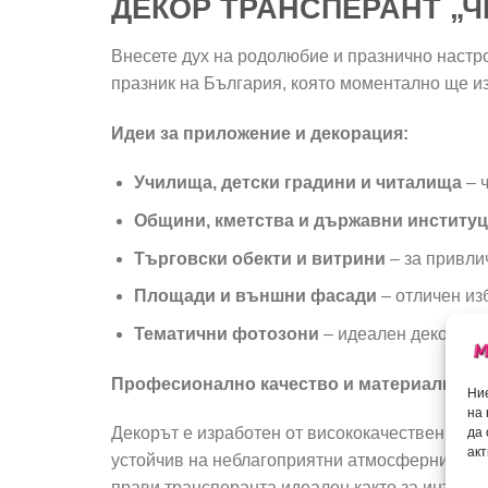
ДЕКОР ТРАНСПЕРАНТ „ЧЕС
Внесете дух на родолюбие и празнично настро
празник на България, която моментално ще из
Идеи за приложение и декорация:
Училища, детски градини и читалища
– ч
Общини, кметства и държавни институ
Търговски обекти и витрини
– за привли
Площади и външни фасади
– отличен из
Тематични фотозони
– идеален декор за 
Професионално качество и материали:
Ние
на 
Декорът е изработен от висококачествен вин
да
акт
устойчив на неблагоприятни атмосферни влиян
прави трансперанта идеален както за интерио