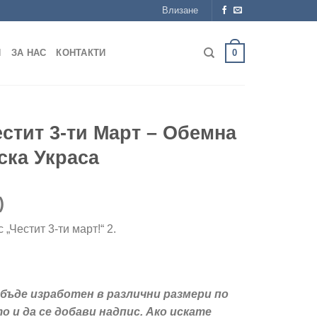
Влизане
0
Я
ЗА НАС
КОНТАКТИ
стит 3-ти Март – Обемна
ска Украса
)
„Честит 3-ти март!“ 2.
бъде изработен в различни размери по
о и да се добави надпис. Ако искате