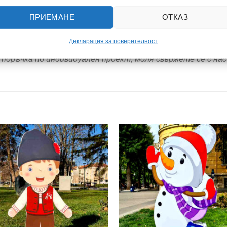
ПРИЕМАНЕ
ОТКАЗ
Декларация за поверителност
нсперант може да бъде изработен в различни размери спо
поръчка по индивидуален проект, моля свържете се с нас
Add to
wishlist