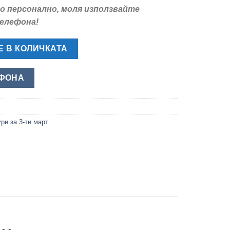
о персонално, моля използвайте
телефона!
естит 3-ти Март - Обемна Фигура за Градска Украса
 В КОЛИЧКАТА
ЕФОНА
ри за 3-ти март