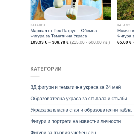
КАТАЛОГ
КАТАЛОГ
емна Фигура
Маршал от Пес Патрул – Обемна
Момче в
Фигура за Тематична Украса
Фигура 
Price
303.15 лв.)
109,93
€
–
306,78
€
(215.00 - 600.00 лв.)
65,00
€
range:
109,93 €
through
306,78 €
КАТЕГОРИИ
3Д фигури и тематична украса за 24 май
Образователна украса за стъпала и стълби
Украса за класна стая и образователни табла
Фигури и портрети на известни личности
Фигури за първия учебен ден