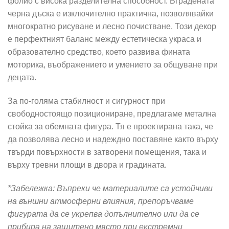
фолио с висока разделителна способност. Вградената
черна дъска е изключително практична, позволявайки
многократно рисуване и лесно почистване. Този декор
е перфектният баланс между естетическа украса и
образователно средство, което развива фината
моторика, въображението и умението за общуване при
децата.
За по-голяма стабилност и сигурност при
свободностоящо позициониране, предлагаме метална
стойка за обемната фигура. Тя е проектирана така, че
да позволява лесно и надеждно поставяне както върху
твърди повърхности в затворени помещения, така и
върху тревни площи в двора и градината.
*Забележка: Въпреки че материалите са устойчиви
на външни атмосферни влияния, препоръчваме
фигурата да се укрепва допълнително или да се
прибира на защитено място при екстремни