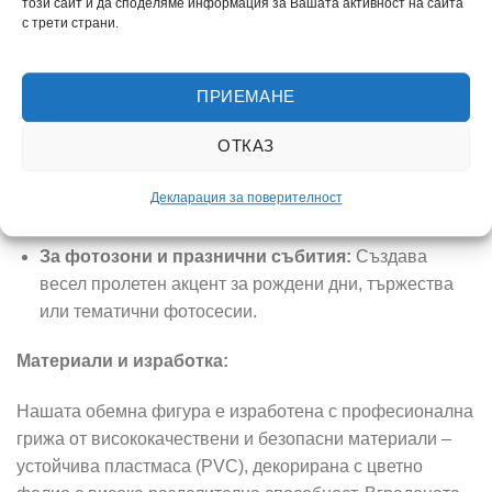
този сайт и да споделяме информация за Вашата активност на сайта
За детски площадки и дворове:
Подходяща за
с трети страни.
монтаж върху огради и фасади, като придава
цветен, приветлив и приветстващ облик на откритото
ПРИЕМАНЕ
пространство.
За детски парти центрове и кътове за игра:
ОТКАЗ
Чудесен интерактивен акцент, който ще забавлява
малките посетители и ще вдъхновява игри като
Декларация за поверителност
„Най-добър художник“.
За фотозони и празнични събития:
Създава
весел пролетен акцент за рождени дни, тържества
или тематични фотосесии.
Материали и изработка:
Нашата обемна фигура е изработена с професионална
грижа от висококачествени и безопасни материали –
устойчива пластмаса (PVC), декорирана с цветно