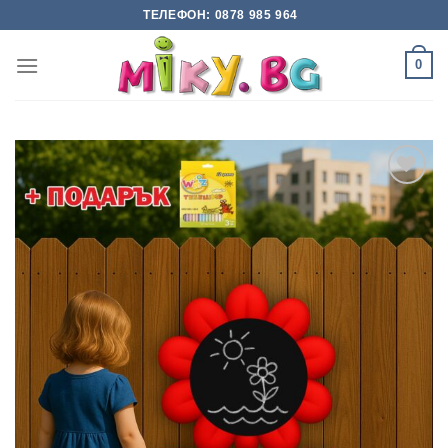
Skip
ТЕЛЕФОН: 0878 985 964
to
content
0
Add to
wishlist