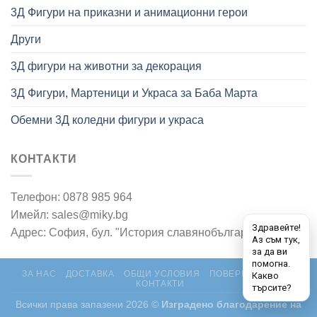
3Д Фигури на приказни и анимационни герои
Други
3Д фигури на животни за декорация
3Д Фигури, Мартеници и Украса за Баба Марта
Обемни 3Д коледни фигури и украса
КОНТАКТИ
Телефон: 0878 985 964
Имейл: sales@miky.bg
Адрес: София, бул. "История славянобългарска" 7
ЗА НАС
ДОСТАВКА
ОБЩИ УСЛОВИЯ
ПОВЕРИТЕЛНОСТ
КОНТАКТИ
Всички права запазени 2026 ©
Изградено благодарение на