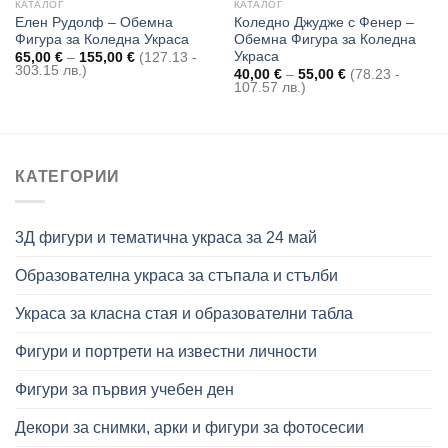
КАТАЛОГ
КАТАЛОГ
Елен Рудолф – Обемна
Коледно Джудже с Фенер –
Фигура за Коледна Украса
Обемна Фигура за Коледна
Украса
Price
65,00
€
–
155,00
€
(127.13 -
range:
303.15 лв.)
Price
40,00
€
–
55,00
€
(78.23 -
65,00 €
range:
107.57 лв.)
through
40,00 €
155,00 €
through
55,00 €
КАТЕГОРИИ
3Д фигури и тематична украса за 24 май
Образователна украса за стъпала и стълби
Украса за класна стая и образователни табла
Фигури и портрети на известни личности
Фигури за първия учебен ден
Декори за снимки, арки и фигури за фотосесии