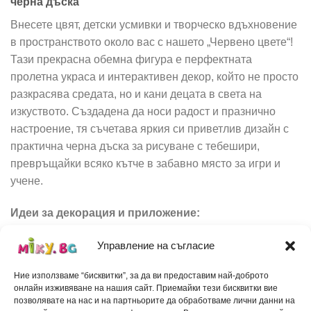
черна дъска
Внесете цвят, детски усмивки и творческо вдъхновение
в пространството около вас с нашето „Червено цвете“!
Тази прекрасна обемна фигура е перфектната
пролетна украса и интерактивен декор, който не просто
разкрасява средата, но и кани децата в света на
изкуството. Създадена да носи радост и празнично
настроение, тя съчетава яркия си приветлив дизайн с
практична черна дъска за рисуване с тебешири,
превръщайки всяко кътче в забавно място за игри и
учене.
Идеи за декорация и приложение:
За детски градини, училища и занимални:
Управление на съгласие
Прекрасен начин за декориране на коридори,
Ние използваме “бисквитки”, за да ви предоставим най-доброто
фоайета или класни стаи, където децата да пишат,
онлайн изживяване на нашия сайт. Приемайки тези бисквитки вие
да се обучават или да изразяват творчеството си.
позволявате на нас и на партньорите да обработваме лични данни на