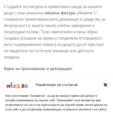
Създайте по-сигурна и приветлива среда за нашите
деца с тази уникална
обемна фигура
„Момиче 1“,
специално проектирана като декорация и средство за
безопасност в зоните около учебни заведения и
пешеходни пътеки. Този симпатичен и ярък образ
създава усещане за грижа и споделена отговорност,
като същевременно помага на децата да се чувстват
по-защитени по пътя към училище или детската
градина.
Идеи за приложение и декорация:
Райони около училища и детски градини:
Управление на съгласие
Отлична декорация с образователен характер, която
инстинктивно подтиква шофьорите да намалят
Ние използваме “бисквитки”, за да ви предоставим най-доброто
скоростта.
онлайн изживяване на нашия сайт. Приемайки тези бисквитки вие
позволявате на нас и на партньорите да обработваме лични данни на
Пешеходни пътеки и кръстовища:
Повишава
този сайт и да споделяме информация за Вашата активност на сайта