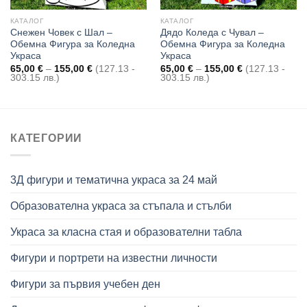
КАТАЛОГ
КАТАЛОГ
Снежен Човек с Шал –
Дядо Коледа с Чувал –
Обемна Фигура за Коледна
Обемна Фигура за Коледна
Украса
Украса
Price
Price
65,00
€
–
155,00
€
(127.13 -
65,00
€
–
155,00
€
(127.13 -
range:
range:
303.15 лв.)
303.15 лв.)
65,00 €
65,00 €
through
through
155,00 €
155,00 €
КАТЕГОРИИ
3Д фигури и тематична украса за 24 май
Образователна украса за стъпала и стълби
Украса за класна стая и образователни табла
Фигури и портрети на известни личности
Фигури за първия учебен ден