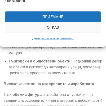
вниманието на участниците в движението в най-
с трети страни.
натоварените часове от деня.
Детски площадки, паркове и зони за игра:
ПРИЕМАНЕ
Създава цветно настроение и ясно обозначава
пространствата, предназначени за най-малките.
ОТКАЗ
Информационни кампании и открити уроци:
Декларация за поверителност
Чудесен визуален помощник за учители и
организации при провеждане на занимания за пътна
култура.
Търговски и обществени обекти:
Подходящ декор
за обекти в близост до натоварени улици, показващ
грижа за сигурността на посетителите.
Високо качество на материалите и изработката
Тази
обемна фигура
е изработена от устойчив на
външни атмосферни влияния материал с дебелина от 4