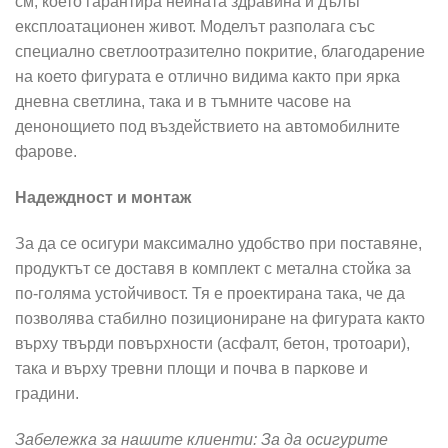
см, което гарантира нейната здравина и дълъг
експлоатационен живот. Моделът разполага със
специално светлоотразително покритие, благодарение
на което фигурата е отлично видима както при ярка
дневна светлина, така и в тъмните часове на
денонощието под въздействието на автомобилните
фарове.
Надеждност и монтаж
За да се осигури максимално удобство при поставяне,
продуктът се доставя в комплект с метална стойка за
по-голяма устойчивост. Тя е проектирана така, че да
позволява стабилно позициониране на фигурата както
върху твърди повърхности (асфалт, бетон, тротоари),
така и върху тревни площи и почва в паркове и
градини.
Забележка за нашите клиенти: За да осигурите