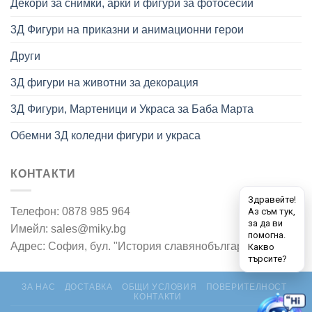
Декори за снимки, арки и фигури за фотосесии
3Д Фигури на приказни и анимационни герои
Други
3Д фигури на животни за декорация
3Д Фигури, Мартеници и Украса за Баба Марта
Обемни 3Д коледни фигури и украса
КОНТАКТИ
Телефон: 0878 985 964
Имейл: sales@miky.bg
Адрес: София, бул. "История славянобългарска" 7
ЗА НАС
ДОСТАВКА
ОБЩИ УСЛОВИЯ
ПОВЕРИТЕЛНОСТ
КОНТАКТИ