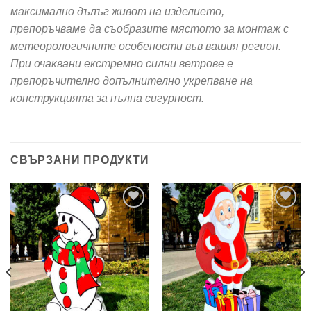
максимално дълъг живот на изделието,
препоръчваме да съобразите мястото за монтаж с
метеорологичните особености във вашия регион.
При очаквани екстремно силни ветрове е
препоръчително допълнително укрепване на
конструкцията за пълна сигурност.
СВЪРЗАНИ ПРОДУКТИ
Add to
Add to
wishlist
wishlist