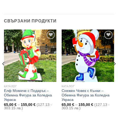
СВЪРЗАНИ ПРОДУКТИ
Add to
Add to
wishlist
wishlist
КАТАЛОГ
КАТАЛОГ
Елф Момиче с Подарък –
Снежен Човек с Кънки –
Обемна Фигура за Коледна
Обемна Фигура за Коледна
Украса
Украса
Price
Price
65,00
€
–
155,00
€
(127.13 -
65,00
€
–
155,00
€
(127.13 -
range:
range:
303.15 лв.)
303.15 лв.)
65,00 €
65,00 €
through
through