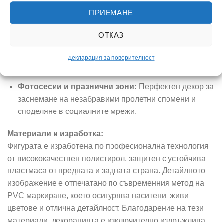
вниманието на клиентите и създайте празнично
ПРИЕМАНЕ
настроение във Вашия магазин, салон или бизнес
пространство.
ОТКАЗ
Градски пространства и паркове:
Обемната
фигура е отличен избор за празнично оформление
Декларация за поверителност
на площади, градини и пешеходни зони.
Фотосесии и празнични зони:
Перфектен декор за
заснемане на незабравими пролетни спомени и
споделяне в социалните мрежи.
Материали и изработка:
Фигурата е изработена по професионална технология
от висококачествен полистирол, защитен с устойчива
пластмаса от предната и задната страна. Детайлното
изображение е отпечатано по съвременния метод на
PVC маркиране, което осигурява наситени, живи
цветове и отлична детайлност. Благодарение на тези
материали, декорацията е изключително издръжлива