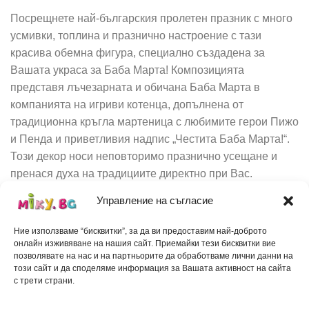
Посрещнете най-българския пролетен празник с много
усмивки, топлина и празнично настроение с тази
красива обемна фигура, специално създадена за
Вашата украса за Баба Марта! Композицията
представя лъчезарната и обичана Баба Марта в
компанията на игриви котенца, допълнена от
традиционна кръгла мартеница с любимите герои Пижо
и Пенда и приветливия надпис „Честита Баба Марта!“.
Този декор носи неповторимо празнично усещане и
пренася духа на традициите директно при Вас.
Управление на съгласие
Идеи за декорация и приложение:
Ние използваме “бисквитки”, за да ви предоставим най-доброто
Детски градини и училища:
Създайте вълнуваща и
онлайн изживяване на нашия сайт. Приемайки тези бисквитки вие
приветлива атмосфера за децата, като ги запознаете
позволявате на нас и на партньорите да обработваме лични данни на
този сайт и да споделяме информация за Вашата активност на сайта
с българските обичаи чрез ярки и жизнени образи.
с трети страни.
Търговски обекти и офиси:
Привлечете