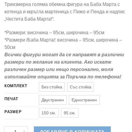
175,00 €
Триизмерна голяма обемна фигура на Баба Марта с
through
котенца и ккръгла мартеница с Пижо и Пенда и надпис
465,00 €
„Честита Баба Марта!“.
*Размери: височина – 95см, широчина – 95см
*Размери /Баба Марта/: височина – 95см, широчина –
50см
Всички фигури могат да се направят в различни
размери по желание на клиента. Ако искате
различен размер или нещо персонално, моля
използвайте опцията за Поръчка по телефона!
КОМПЛЕКТ
Без стойка
Със стойка
ПЕЧАТ
Двустранен
Едностранен
РАЗМЕР
150 см.
95 см.
количество за Баба Марта с Мартеница - Обемна Фигура за 