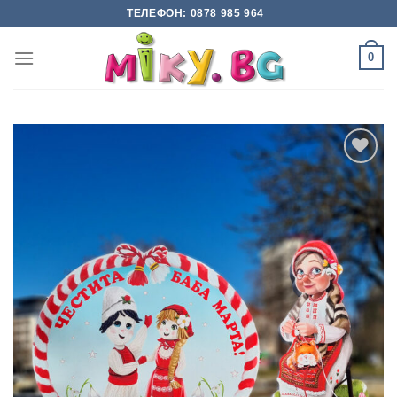
Skip
ТЕЛЕФОН: 0878 985 964
to
content
0
Add to
wishlist