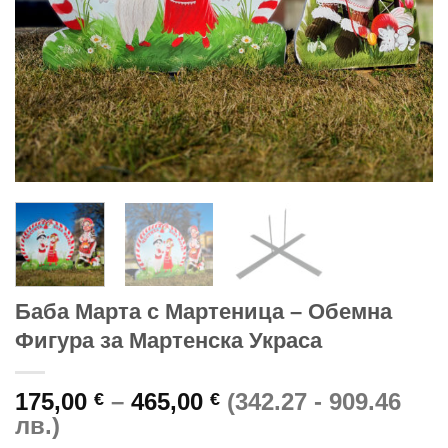
Баба Марта с Мартеница – Обемна
Фигура за Мартенска Украса
Price
175,00
–
465,00
(342.27 - 909.46
€
€
range:
лв.)