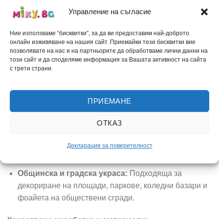
коледна приказка.
Управление на съгласие
Празнично настроение в училища и детски
Ние използваме “бисквитки”, за да ви предоставим най-доброто
градини:
Зарадвайте децата с приказна сцена,
онлайн изживяване на нашия сайт. Приемайки тези бисквитки вие
която ще разпали тяхното въображение за
позволявате на нас и на партньорите да обработваме лични данни на
този сайт и да споделяме информация за Вашата активност на сайта
празниците.
с трети страни.
Привличане на клиенти в търговски обекти:
Перфектна украса за витрини на магазини,
ПРИЕМАНЕ
ресторанти, хотели или търговски центрове,
създаваща топла и гостоприемна атмосфера.
ОТКАЗ
Професионални фотосесии:
Идеален декор за
коледни фотокътове, който гарантира незабравими
Декларация за поверителност
и цветни снимки.
Общинска и градска украса:
Подходяща за
декориране на площади, паркове, коледни базари и
фоайета на обществени сгради.