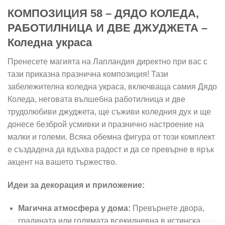
КОМПОЗИЦИЯ 58 – ДЯДО КОЛЕДА,
РАБОТИЛНИЦА И ДВЕ ДЖУДЖЕТА –
Коледна украса
Пренесете магията на Лапландия директно при вас с
тази приказна празнична композиция! Тази
забележителна коледна украса, включваща самия Дядо
Коледа, неговата вълшебна работилница и две
трудолюбиви джуджета, ще съживи коледния дух и ще
донесе безброй усмивки и празнично настроение на
малки и големи. Всяка обемна фигура от този комплект
е създадена да вдъхва радост и да се превърне в ярък
акцент на вашето тържество.
Идеи за декорация и приложение:
Магична атмосфера у дома:
Превърнете двора,
градината или голямата всекидневна в истинска