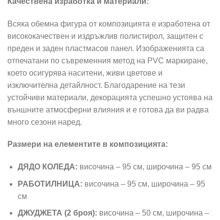
Качествена изработка и материали:
Всяка обемна фигура от композицията е изработена от
висококачествен и издръжлив полистирол, защитен с
преден и заден пластмасов панел. Изображенията са
отпечатани по съвременния метод на PVC маркиране,
което осигурява наситени, живи цветове и
изключителна детайлност. Благодарение на тези
устойчиви материали, декорацията успешно устоява на
външните атмосферни влияния и е готова да ви радва
много сезони наред.
Размери на елементите в композицията:
ДЯДО КОЛЕДА:
височина – 95 см, широчина – 95 см
РАБОТИЛНИЦА:
височина – 95 см, широчина – 95
см
ДЖУДЖЕТА (2 броя):
височина – 50 см, широчина –