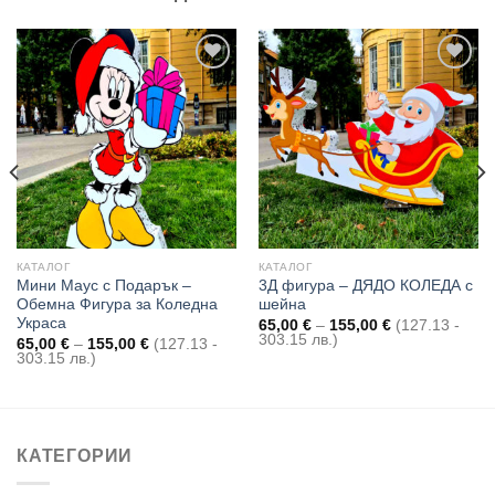
Add to
Add to
wishlist
wishlist
КАТАЛОГ
КАТАЛОГ
Мини Маус с Подарък –
3Д фигура – ДЯДО КОЛЕДА с
Обемна Фигура за Коледна
шейна
Украса
Price
65,00
€
–
155,00
€
(127.13 -
range:
303.15 лв.)
Price
65,00
€
–
155,00
€
(127.13 -
65,00 €
range:
303.15 лв.)
through
65,00 €
155,00 €
through
155,00 €
КАТЕГОРИИ