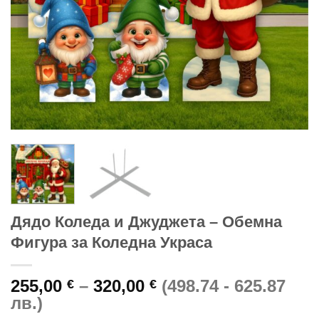
Дядо Коледа и Джуджета – Обемна
Фигура за Коледна Украса
Price
255,00
–
320,00
(498.74 - 625.87
€
€
range:
лв.)