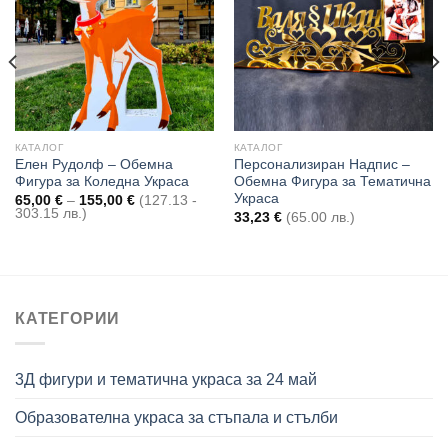
Add to
Add to
wishlist
wishlist
КАТАЛОГ
КАТАЛОГ
Елен Рудолф – Обемна
Персонализиран Надпис –
Фигура за Коледна Украса
Обемна Фигура за Тематична
Украса
Price
65,00
€
–
155,00
€
(127.13 -
range:
303.15 лв.)
33,23
€
(65.00 лв.)
65,00 €
through
155,00 €
КАТЕГОРИИ
3Д фигури и тематична украса за 24 май
Образователна украса за стъпала и стълби