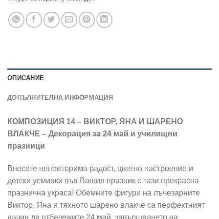
ОПИСАНИЕ
ДОПЪЛНИТЕЛНА ИНФОРМАЦИЯ
КОМПОЗИЦИЯ 14 – ВИКТОР, ЯНА И ШАРЕНО
ВЛАКЧЕ – Декорация за 24 май и училищни
празници
Внесете неповторима радост, цветно настроение и
детски усмивки във Вашия празник с тази прекрасна
празнична украса! Обемните фигури на лъчезарните
Виктор, Яна и тяхното шарено влакче са перфектният
начин да отбележите 24 май, завършването на