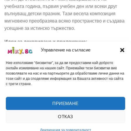
учебната година, първия учебен ден или всеки друг
вълнуващ детски празник. Тази весела композиция
мигновено преобразява всяко пространство и създава
усещане за истинско тържество.
Идеи за декориране и приложение:
Управление на съгласие
Училища и детски градини:
Създайте приказна
атмосфера в двора, фоайето или актовата зала за
Ние използваме “бисквитки”, за да ви предоставим най-доброто
онлайн изживяване на нашия сайт. Приемайки тези бисквитки вие
тържествата на Вашите възпитаници.
позволявате на нас и на партньорите да обработваме лични данни на
този сайт и да споделяме информация за Вашата активност на сайта
Общински събития и паркове:
Чудесен цветен
с трети страни.
акцент за украса на градски площади, градинки и
читалища по случай празнични чествания.
ПРИЕМАНЕ
Търговски центрове и детски клубове:
Привлечете вниманието на децата и техните
ОТКАЗ
родители с приветлива и вълнуваща празнична
визия.
Декларация за поверителност