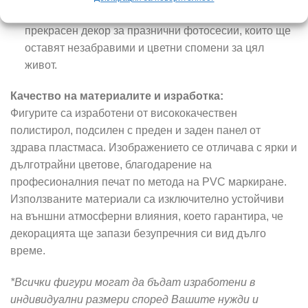
Фотозони:
Използвайте композицията като
прекрасен декор за празнични фотосесии, които ще
оставят незабравими и цветни спомени за цял
живот.
Качество на материалите и изработка:
Фигурите са изработени от висококачествен
полистирол, подсилен с преден и заден панел от
здрава пластмаса. Изображението се отличава с ярки и
дълготрайни цветове, благодарение на
професионалния печат по метода на PVC маркиране.
Използваните материали са изключително устойчиви
на външни атмосферни влияния, което гарантира, че
декорацията ще запази безупречния си вид дълго
време.
*Всички фигури могат да бъдат изработени в
индивидуални размери според Вашите нужди и