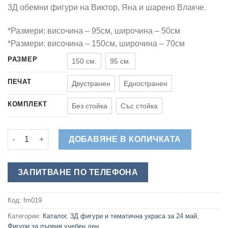
195,00 €
3Д обемни фигури на Виктор, Яна и шарено Влакче.
through
465,00 €
*Размери: височина – 95см, широчина – 50см
*Размери: височина – 150см, широчина – 70см
РАЗМЕР
150 см.
95 см.
ПЕЧАТ
Двустранен
Едностранен
КОМПЛЕКТ
Без стойка
Със стойка
количество за Виктор, Яна и Влакче - Обемни Фигури за 24-
ДОБАВЯНЕ В КОЛИЧКАТА
ЗАПИТВАНЕ ПО ТЕЛЕФОНА
Код:
fm019
Категории:
Каталог
,
3Д фигури и тематична украса за 24 май
,
Фигури за първия учебен ден