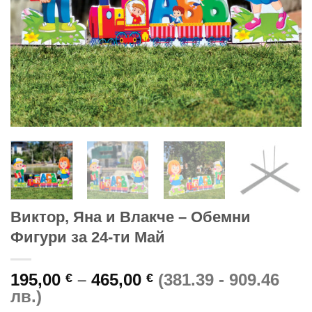
Виктор, Яна и Влакче – Обемни
Фигури за 24-ти Май
Price
195,00
–
465,00
(381.39 - 909.46
€
€
range:
лв.)