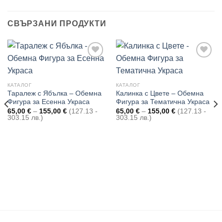
СВЪРЗАНИ ПРОДУКТИ
Add to
Add to
КАТАЛОГ
КАТАЛОГ
wishlist
wishlist
Таралеж с Ябълка – Обемна
Калинка с Цвете – Обемна
Фигура за Есенна Украса
Фигура за Тематична Украса
Price
Price
65,00
€
–
155,00
€
(127.13 -
65,00
€
–
155,00
€
(127.13 -
range:
range:
303.15 лв.)
303.15 лв.)
65,00 €
65,00 €
through
through
155,00 €
155,00 €