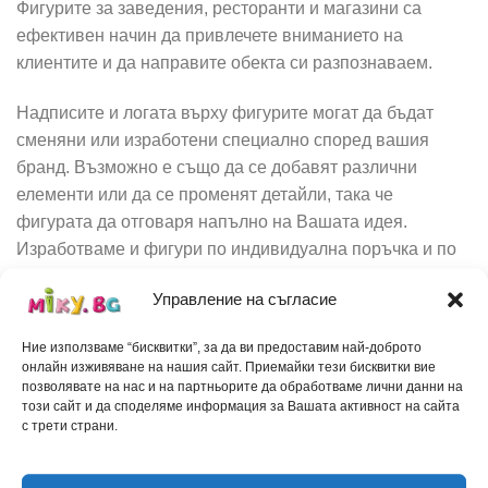
Фигурите за заведения, ресторанти и магазини са
ефективен начин да привлечете вниманието на
клиентите и да направите обекта си разпознаваем.
Надписите и логата върху фигурите могат да бъдат
сменяни или изработени специално според вашия
бранд. Възможно е също да се добавят различни
елементи или да се променят детайли, така че
фигурата да отговаря напълно на Вашата идея.
Изработваме и фигури по индивидуална поръчка и по
концепция на клиента, което ви дава възможност да
Управление на съгласие
създадете уникална и запомняща се реклама.
Ние използваме “бисквитки”, за да ви предоставим най-доброто
Фигурите са изработени от здрави материали,
онлайн изживяване на нашия сайт. Приемайки тези бисквитки вие
устойчиви на външни атмосферни условия, което ги
позволявате на нас и на партньорите да обработваме лични данни на
прави подходящи за поставяне на открито и за
този сайт и да споделяме информация за Вашата активност на сайта
с трети страни.
дългогодишна употреба. С подобна 3D фигура със
сигурност ще привлечете погледите на минувачите и