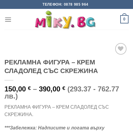
Skip
ТЕЛЕФОН: 0878 985 964
to
content
0
РЕКЛАМНА ФИГУРА – КРЕМ
СЛАДОЛЕД СЪС СКРЕЖИНА
Add to
wishlist
Price
150,00
–
390,00
(293.37 - 762.77
€
€
range:
лв.)
150,00 €
РЕКЛАМНА ФИГУРА – КРЕМ СЛАДОЛЕД СЪС
through
СКРЕЖИНА.
390,00 €
***Забележка: Надписите и логата върху