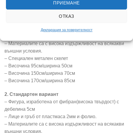
ще се отличите от конкуренцията.
ПРИЕМАНЕ
1. Премиум вариант
ОТКАЗ
– Фигура, изработена от фибран(висока твърдост) с
дебелина 10см
Декларация за поверителност
– Лице и гръб от пластмаса 2мм и фолио.
– Материалите са с висока издържливост на всякакви
външни условия.
– Специален метален скелет
– Височина 95см/ширина 50см
– Височина 150см/ширина 70см
– Височина 170см/ширина 85см
2. Стандартен вариант
– Фигура, изработена от фибран(висока твърдост) с
дебелина 5см
– Лице и гръб от пластмаса 2мм и фолио.
– Материалите са с висока издържливост на всякакви
външни условия.