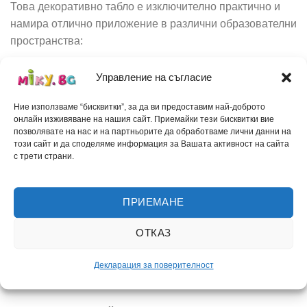
Това декоративно табло е изключително практично и
намира отлично приложение в различни образователни
пространства:
За класни стаи:
Идеален визуален помощник за
Управление на съгласие
часовете по български език, който улеснява
ежедневното усвояване на материала.
Ние използваме “бисквитки”, за да ви предоставим най-доброто
онлайн изживяване на нашия сайт. Приемайки тези бисквитки вие
За училищни коридори и кабинети:
Прекрасен
позволявате на нас и на партньорите да обработваме лични данни на
този сайт и да споделяме информация за Вашата активност на сайта
тематичен акцент, който превръща училищната
с трети страни.
среда в по-динамична и приветлива.
За занимални и езикови центрове:
Чудесно
ПРИЕМАНЕ
допълнение към интериора, което подпомага
интерактивното обучение извън редовните часове.
ОТКАЗ
За детски кътове и библиотеки:
Цветен декор,
който съчетава ученето с приятна и стимулираща
Декларация за поверителност
атмосфера.