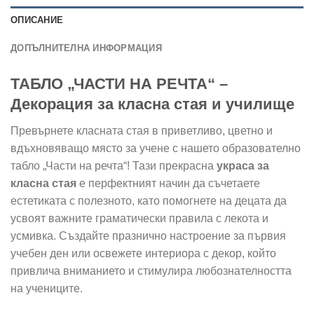
ОПИСАНИЕ
ДОПЪЛНИТЕЛНА ИНФОРМАЦИЯ
ТАБЛО „ЧАСТИ НА РЕЧТА“ –
Декорация за класна стая и училище
Превърнете класната стая в приветливо, цветно и
вдъхновяващо място за учене с нашето образователно
табло „Части на речта“! Тази прекрасна
украса за
класна стая
е перфектният начин да съчетаете
естетиката с полезното, като помогнете на децата да
усвоят важните граматически правила с лекота и
усмивка. Създайте празнично настроение за първия
учебен ден или освежете интериора с декор, който
привлича вниманието и стимулира любознателността
на учениците.