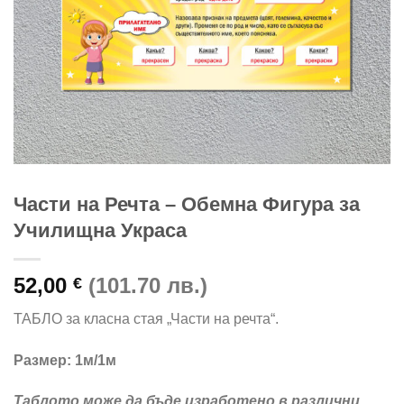
Части на Речта – Обемна Фигура за
Училищна Украса
52,00
(101.70 лв.)
€
ТАБЛО за класна стая „Части на речта“.
Размер: 1м/1м
Таблото може да бъде изработено в различни