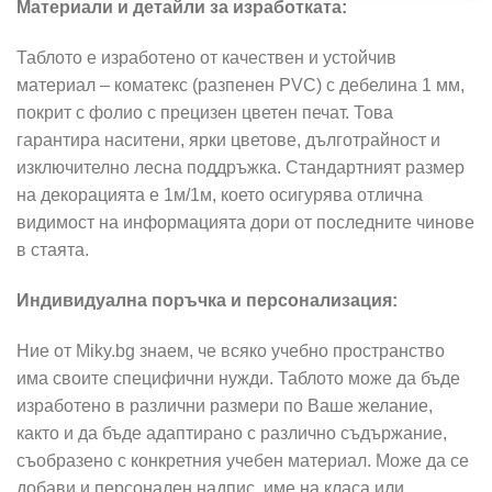
Материали и детайли за изработката:
Таблото е изработено от качествен и устойчив
материал – коматекс (разпенен PVC) с дебелина 1 мм,
покрит с фолио с прецизен цветен печат. Това
гарантира наситени, ярки цветове, дълготрайност и
изключително лесна поддръжка. Стандартният размер
на декорацията е 1м/1м, което осигурява отлична
видимост на информацията дори от последните чинове
в стаята.
Индивидуална поръчка и персонализация:
Ние от Miky.bg знаем, че всяко учебно пространство
има своите специфични нужди. Таблото може да бъде
изработено в различни размери по Ваше желание,
както и да бъде адаптирано с различно съдържание,
съобразено с конкретния учебен материал. Може да се
добави и персонален надпис, име на класа или