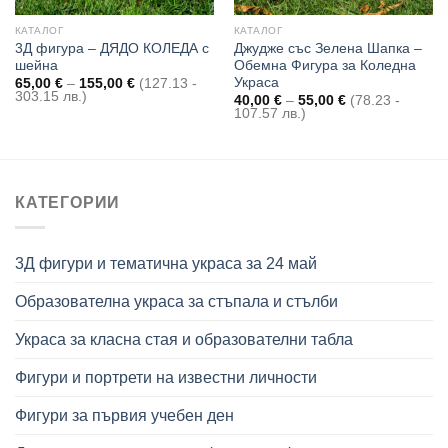
КАТАЛОГ
КАТАЛОГ
3Д фигура – ДЯДО КОЛЕДА с
Джудже със Зелена Шапка –
шейна
Обемна Фигура за Коледна
Украса
Price
65,00
€
–
155,00
€
(127.13 -
range:
303.15 лв.)
Price
40,00
€
–
55,00
€
(78.23 -
65,00 €
range:
107.57 лв.)
through
40,00 €
155,00 €
through
55,00 €
КАТЕГОРИИ
3Д фигури и тематична украса за 24 май
Образователна украса за стъпала и стълби
Украса за класна стая и образователни табла
Фигури и портрети на известни личности
Фигури за първия учебен ден