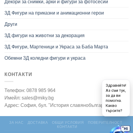
Декори за снимки, арки и фигури за фотосесии
3Д Фигури на приказни и анимационни герои
Други
3Д фигури на животни за декорация
3Д Фигури, Мартеници и Украса за Баба Марта
Обемни 3Д коледни фигури и украса
КОНТАКТИ
Телефон: 0878 985 964
Имейл: sales@miky.bg
Адрес: София, бул. "История славянобългарска" 7
ЗА НАС
ДОСТАВКА
ОБЩИ УСЛОВИЯ
ПОВЕРИТЕЛНОСТ
КОНТАКТИ